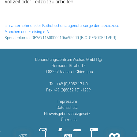
Vollzeit oder Teilzeit zu arbeiten.
Ein Unternehmen der Katholischen Jugendfürsorge der Erzdiözese
München und Freising e. V.
Spendenkonto: DE76711600000106695000 (BIC: GENODEF1VRR)
Behandlungszentrum Aschau GmbH ©
Bernauer Straße 18
D-83229 Aschau i. Chiemgau
Tel. +49 (0)8052 171-0
Fax +49 (0)8052 171-1299
Impressum
Datenschutz
Hinweisgeberschutzgesetz
Über uns