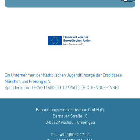
Ein Unternehmen der Katholischen Jugendfürsorge der Erzdiözese
München und Freising e. V.
Spendenkonto: DE76711600000106695000 (BIC: GENODEF1VRR)
Behandlungszentrum Aschau GmbH ©
Bernauer Straße 18
D-83229 Aschau i. Chiemgau
Tel. +49 (0)8052 171-0