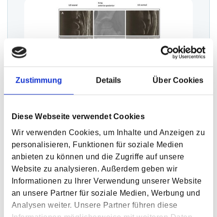
Zustimmung
Details
Über Cookies
Diese Webseite verwendet Cookies
Ultraschall statt Röntgen bei Hüftkontrollen
Wir verwenden Cookies, um Inhalte und Anzeigen zu
personalisieren, Funktionen für soziale Medien
anbieten zu können und die Zugriffe auf unsere
Kinder mit Zerebralparese (ICP) oder einer angeborenen
Website zu analysieren. Außerdem geben wir
Hüftreifungsstörung (DDH) brauchen regelmäßige
Informationen zu Ihrer Verwendung unserer Website
Hüftkontrollen, damit ein „Weglaufen“ des Hüftkopfs aus der
an unsere Partner für soziale Medien, Werbung und
Pfanne (Dezentrierung) früh erkannt und behandelt werden
Analysen weiter. Unsere Partner führen diese
kann. Röntgen ist dafür üblich – bedeutet aber