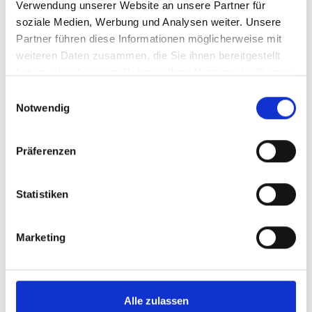
Verwendung unserer Website an unsere Partner für
soziale Medien, Werbung und Analysen weiter. Unsere
Partner führen diese Informationen möglicherweise mit
weiteren Daten zusammen, die Sie ihnen bereitgestellt
Für Ärzte
haben oder die sie im Rahmen Ihrer Nutzung der Dienste
gesammelt haben.
Einwilligungsauswahl
Notwendig
Ob Zuweisung, fachliche Beratung, Fortbildung oder
Hospitation – wir verstehen uns als verlässlichen Partner
für Kolleg:innen in Praxis, Klinik und Therapie.
Präferenzen
Statistiken
Weitere Informationen
Marketing
Forschung
Alle zulassen