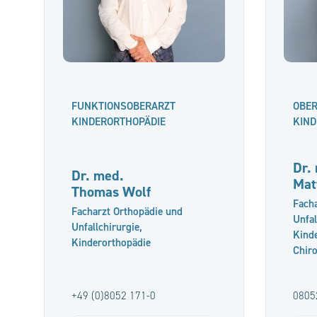
FUNKTIONSOBERARZT
OBE
KINDERORTHOPÄDIE
KIND
Dr.
Dr. med.
Mat
Thomas Wolf
Facha
Facharzt Orthopädie und
Unfal
Unfallchirurgie,
Kinde
Kinderorthopädie
Chiro
+49 (0)8052 171-0
0805