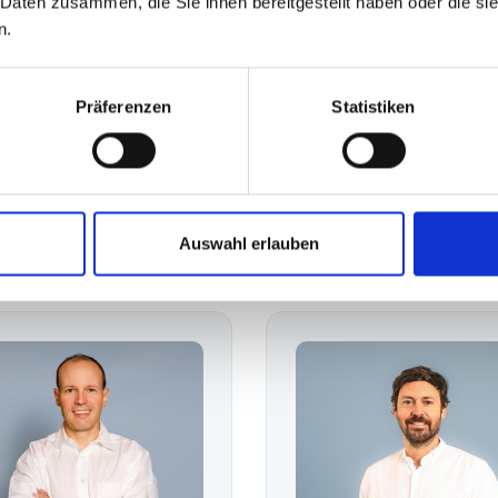
 Daten zusammen, die Sie ihnen bereitgestellt haben oder die s
n.
Präferenzen
Statistiken
pezialisten im pädi
Fußzentrum
Auswahl erlauben