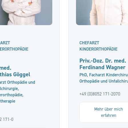
RARZT
CHEFARZT
ERORTHOPÄDIE
KINDERORTHOPÄDIE
Priv.-Doz. Dr. med.
Ferdinand Wagner
 med.
thias Göggel
PhD, Facharzt Kinderchiru
Orthopädie und Unfallchir
rzt Orthopädie und
lchirurgie,
+49 (0)8052 171-2070
rorthopädie,
therapie
Mehr über mich
erfahren
2 171-0