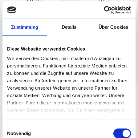
Erreichen von
Entfaltung kognitiver
größtmöglicher
Entwicklungsmöglichkeiten
Zustimmung
Details
Über Cookies
Selbstständigkeit
Diese Webseite verwendet Cookies
Wir verwenden Cookies, um Inhalte und Anzeigen zu
personalisieren, Funktionen für soziale Medien anbieten
zu können und die Zugriffe auf unsere Website zu
analysieren. Außerdem geben wir Informationen zu Ihrer
Verwendung unserer Website an unsere Partner für
soziale Medien, Werbung und Analysen weiter. Unsere
Unsere Heilpädagogischen
Partner führen diese Informationen möglicherweise mit
weiteren Daten zusammen, die Sie ihnen bereitgestellt
Tagesstätten
haben oder die sie im Rahmen Ihrer Nutzung der Dienste
gesammelt haben.
Einwilligungsauswahl
Notwendig