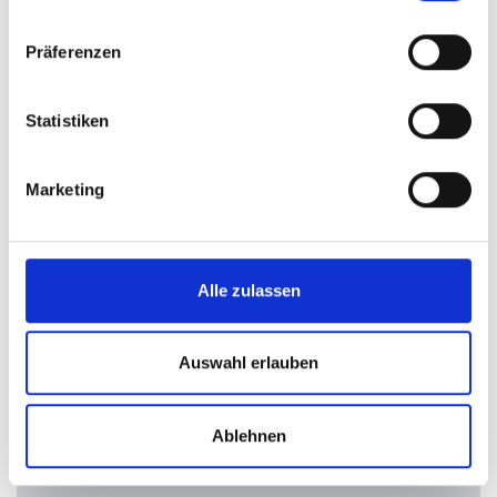
Präferenzen
Statistiken
Marketing
Alle zulassen
Sie finden uns an folgenden
Auswahl erlauben
Standorten
Ablehnen
HPT Aschau