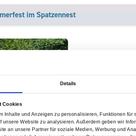
mmerfest im Spatzennest
Bei strahlende
Temperaturen v
einen fröhliche
Details
Passend zum Mot
Mitarbeiterinne
t Cookies
Spielstationen v
hören, schmeck
 Inhalte und Anzeigen zu personalisieren, Funktionen für 
uf unsere Website zu analysieren. Außerdem geben wir Infor
Lesen Sie me
e an unsere Partner für soziale Medien, Werbung und Ana