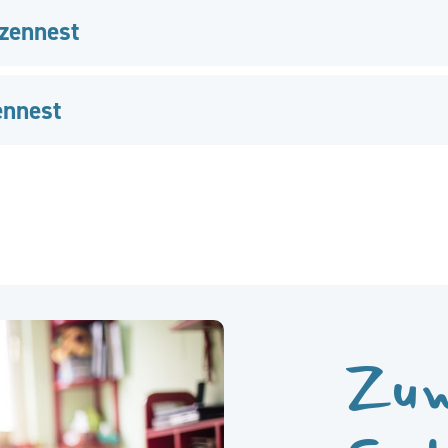
zennest
ennest
Zuw