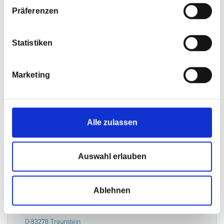
Präferenzen
Im Speck 4
Statistiken
D-83324 Ruhpolding
Tel. +49 (0)8663-542-0
Marketing
Fax +49 (0)8663-542-91
Alle zulassen
Auswahl erlauben
Traunstein
Ablehnen
Vonfichtstr. 1A
D-83278 Traunstein