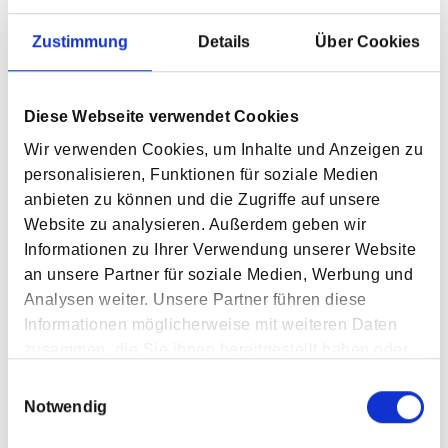
Zustimmung
Details
Über Cookies
Piding
Diese Webseite verwendet Cookies
Wir verwenden Cookies, um Inhalte und Anzeigen zu
personalisieren, Funktionen für soziale Medien
Mauthauser Str. 1-6
anbieten zu können und die Zugriffe auf unsere
D-83451 Piding
Website zu analysieren. Außerdem geben wir
Informationen zu Ihrer Verwendung unserer Website
Tel. +49 (0)8651-9829-600
an unsere Partner für soziale Medien, Werbung und
Fax +49 (0)8651-9829-109
Analysen weiter. Unsere Partner führen diese
Informationen möglicherweise mit weiteren Daten
zusammen, die Sie ihnen bereitgestellt haben oder
die sie im Rahmen Ihrer Nutzung der Dienste
Einwilligungsauswahl
gesammelt haben.
Notwendig
Ruhpolding